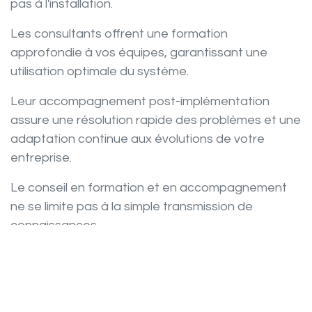
pas à l'installation.
Les
consultants
offrent une formation
approfondie à vos équipes, garantissant une
utilisation optimale du système.
Leur accompagnement post-implémentation
assure une résolution rapide des problèmes et une
adaptation continue aux évolutions de votre
entreprise.
Le
conseil
en formation et en accompagnement
ne se limite pas à la simple transmission de
connaissances.
Les
consultants
créent une
offre
complète de
services, favorisant une
performance
continue au
sein de votre organisation.