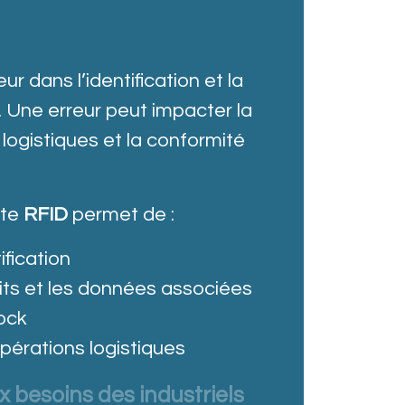
r dans l’identification et la
. Une erreur peut impacter la
 logistiques et la conformité
nte
RFID
permet de :
ification
its et les données associées
tock
opérations logistiques
 besoins des industriels