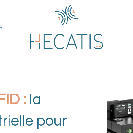
 !
pertise
Solutions
Blog
À propos de n
ID :
la
rielle pour