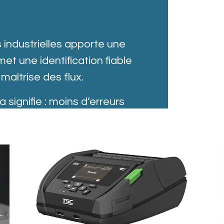
 industrielles apporte une
met une identification fiable
maîtrise des flux.
 signifie : moins d’erreurs
tinue, et une meilleure
s de marchandises.