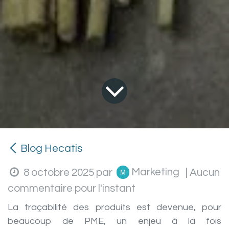
Blog Hecatis
Marketing
8 octobre 2025
par
| Aucun
commentaire pour l'instant
La traçabilité des produits est devenue, pour
beaucoup de PME, un enjeu à la fois