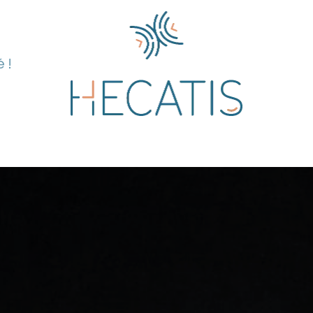
 !
pertise
Solutions
Blog
À propos de n