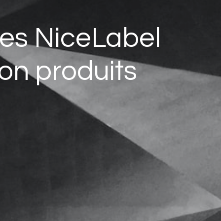
ttes NiceLabel
tion produits