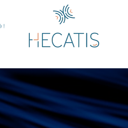
 !
pertise
Solutions
Blog
À propos de n